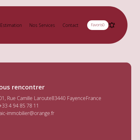
Estimation
Nos Services
Contact
Favoris
0
ous rencontrer
01, Rue Camille Laroute
83440 Fayence
France
+33 4 94 85 78 11
aic-immobilier@orange.fr