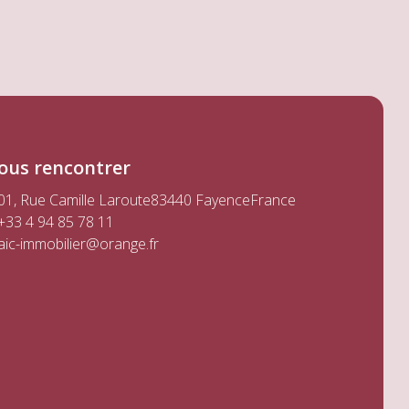
ous rencontrer
01, Rue Camille Laroute
83440 Fayence
France
+33 4 94 85 78 11
aic-immobilier@orange.fr