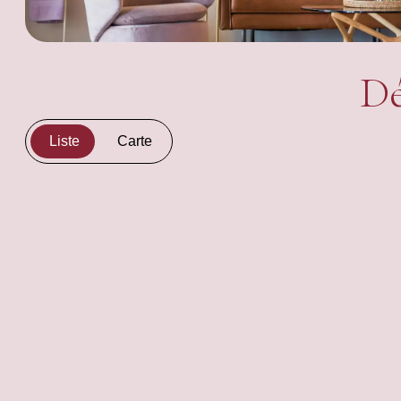
Dé
Liste
Carte
+
−