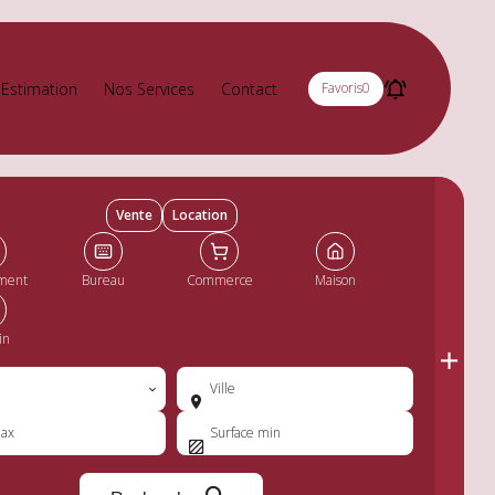
Estimation
Nos Services
Contact
Favoris
0
Vente
Location
ment
Bureau
Commerce
Maison
in
Ville