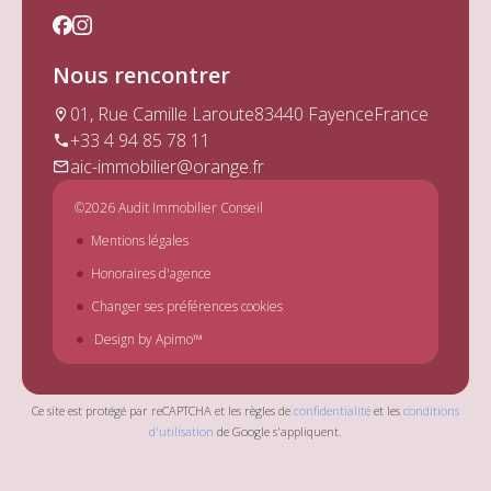
Nous rencontrer
01, Rue Camille Laroute
83440 Fayence
France
+33 4 94 85 78 11
aic-immobilier@orange.fr
©2026 Audit Immobilier Conseil
Mentions légales
Honoraires d'agence
Changer ses préférences cookies
Design by
Apimo™
Ce site est protégé par reCAPTCHA et les règles de
confidentialité
et les
conditions
d'utilisation
de Google s'appliquent.