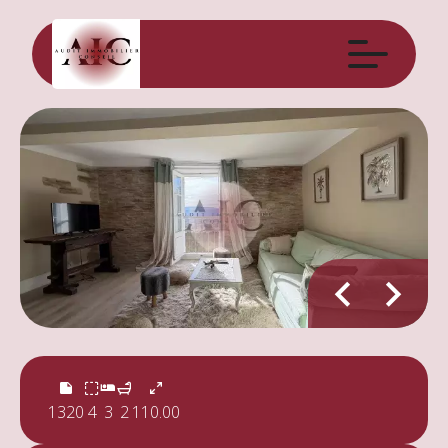
1320
4
3
2
110.00