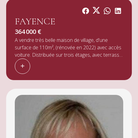
FAYENCE
364 000 €
A vendre très belle maison de village, d'une
surface de 110m², (rénovée en 2022) avec accès
voiture. Distribuée sur trois étages, avec terrasse.
Elle comprend une cuisine "équipée avec coin
repas, salon/séjour, 3 chambres, dont une suite
parentale, salle d'eau/wc, salle de bains/wc (dans
la suite). Belle terrasse au dernier étage avec vue
exceptionnelle (rare en village), deux caves avec
murs en pierre accès par l'extérieur. Beaucoup
de charme et d'élégance.