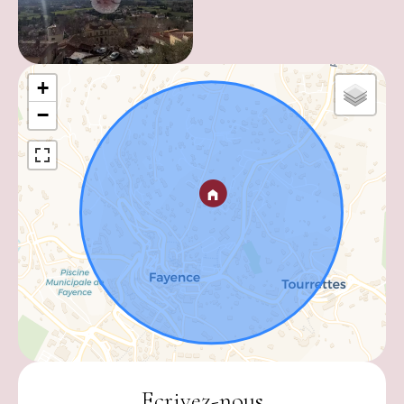
+
−
Ecrivez-nous