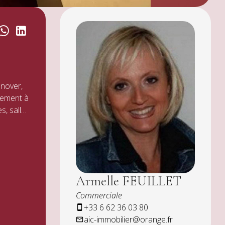
nement à
s, salle
Armelle FEUILLET
Commerciale
+33 6 62 36 03 80
aic-immobilier@orange.fr