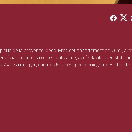
bénéficiant d'un environnement calme, accès facile avec station
jour/salle à manger, cuisine US aménagée, deux grandes chambre
ivatif ainsi que dune partie cave. Fort potentiel, idéal pour