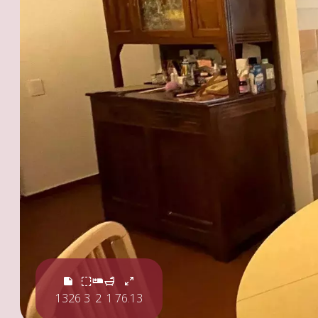
1326
3
2
1
76.13