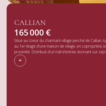
CALLIAN
165 000 €
Situé au coeur du charmant village perché de Callian, typique de la provence, découvrez cet appartement de 76m², à rénover,
au 1er étage d'une maison de village, en copropriété, 
proximité. Distribué d'un hall d'entrée donnant sur sé
d'eau, wc. En complément vous bénéficiez d'un garage pr
investissement locatif ou 1er achat.