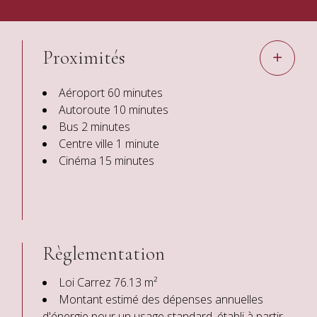
Proximités
Aéroport
60 minutes
Autoroute
10 minutes
Bus
2 minutes
Centre ville
1 minute
Cinéma
15 minutes
Règlementation
Loi Carrez
76.13 m²
Montant estimé des dépenses annuelles
d'énergie pour un usage standard, établi à partir