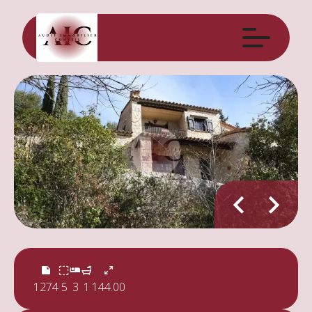
1274
5
3
1
144.00