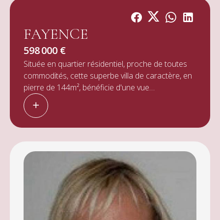
FAYENCE
598 000 €
Située en quartier résidentiel, proche de toutes
commodités, cette superbe villa de caractère, en
pierre de 144m², bénéficie d'une vue
exceptionnelle et d'un charme unique, sur une
parcelle en restanques de 1400m². Elle se
compose en RDC d'un hall d'entrée avec
placards, cellier, toilettes invités, salle d'eau,
cuisine indépendante équipée, salon/séjour avec
cheminée accès terrasse, une suite parentale
avec salle de bains attenante, un bureau;
A l'étage, vous trouverez deux chambres, dont
une avec solarium, ainsi qu'une salle d'eau/wc. En
annexe la propriété dispose d'un garage. Villa
raccordée au tout à l'égout, environnement